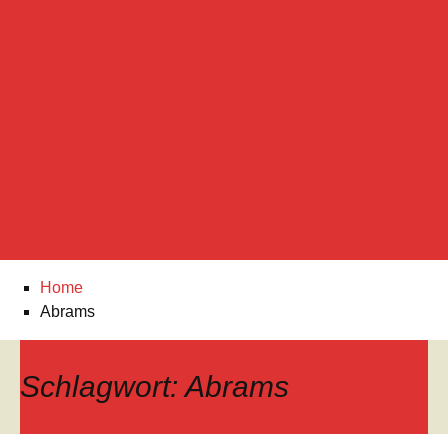
SPENDENAUFRUF
HOME
IMPRESSUM
DATENSCHUTZERKLäRUNG
Non Gamstop Casinos
Beste Online Casino
Online Casinos
Neue Casino-seiten 2025
Casino Ohne Deutsche Lizenz
TWEETS
VIDEOS
Home
Abrams
Schlagwort:
Abrams