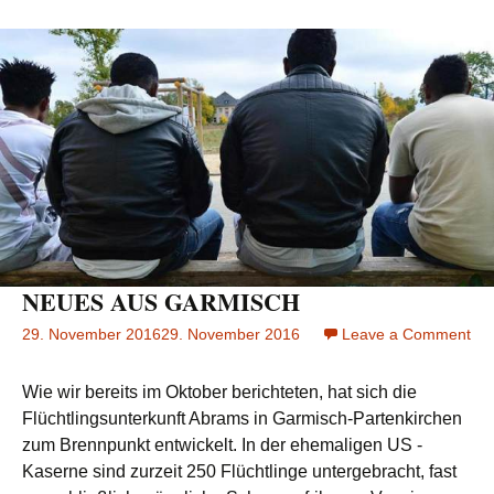
NEUES AUS GARMISCH
29. November 2016
29. November 2016
Leave a Comment
on
NE
AU
Wie wir bereits im Oktober berichteten, hat sich die
GA
Flüchtlingsunterkunft Abrams in Garmisch-Partenkirchen
zum Brennpunkt entwickelt. In der ehemaligen US -
Kaserne sind zurzeit 250 Flüchtlinge untergebracht, fast