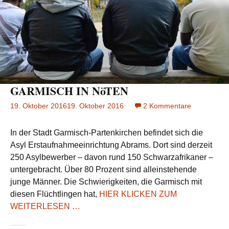
GARMISCH IN NöTEN
19. Oktober 2016
19. Oktober 2016
2 Kommentare
zu
GARMISC
IN
In der Stadt Garmisch-Partenkirchen befindet sich die
NöTEN
Asyl Erstaufnahmeeinrichtung Abrams. Dort sind derzeit
250 Asylbewerber – davon rund 150 Schwarzafrikaner –
untergebracht. Über 80 Prozent sind alleinstehende
junge Männer. Die Schwierigkeiten, die Garmisch mit
diesen Flüchtlingen hat,
HIER KLICKEN ZUM
WEITERLESEN …