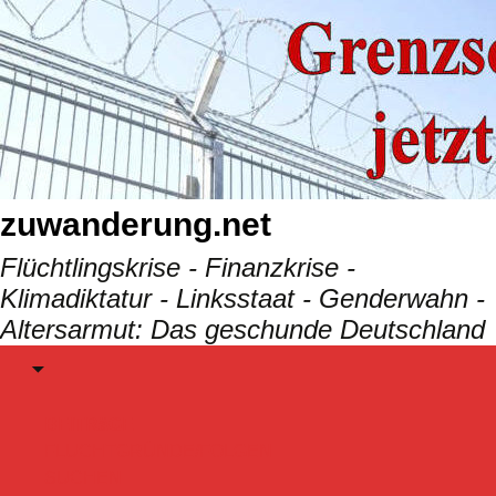
Skip
to
content
zuwanderung.net
Flüchtlingskrise - Finanzkrise -
Klimadiktatur - Linksstaat - Genderwahn -
Altersarmut: Das geschunde Deutschland
Menu
BEITRäGE
FLUCHTGRÜNDE/FOLGEN
SUCHEN