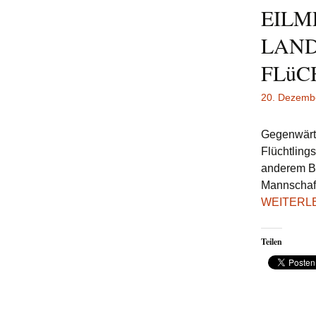
EILM
LAN
FLüC
20. Dezemb
Gegenwärti
Flüchtling
anderem Be
Mannschaf
WEITERL
Teilen