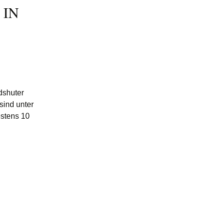
 IN
SATZ
dshuter
sind unter
estens 10
TERKUNFT