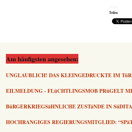
Teilen
Am häufigsten angesehen:
UNGLAUBLICH! DAS KLEINGEDRUCKTE IM TüR
EILMELDUNG - FLüCHTLINGSMOB PRüGELT MI
BüRGERKRIEGSäHNLICHE ZUSTäNDE IN SüDIT
HOCHRANGIGES REGIERUNGSMITGLIED: “SPä