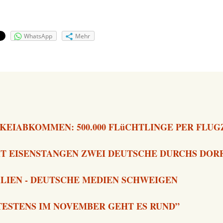
ALTE
KASERNE
WhatsApp
Mehr
KEIABKOMMEN: 500.000 FLüCHTLINGE PER FLU
T EISENSTANGEN ZWEI DEUTSCHE DURCHS DORF
ALIEN - DEUTSCHE MEDIEN SCHWEIGEN
TESTENS IM NOVEMBER GEHT ES RUND”