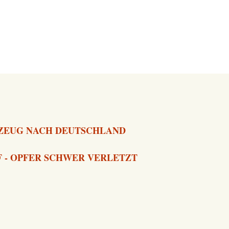
GZEUG NACH DEUTSCHLAND
 - OPFER SCHWER VERLETZT