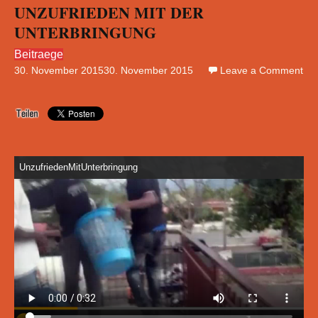
UNZUFRIEDEN MIT DER
UNTERBRINGUNG
Beitraege
30. November 2015
30. November 2015
Leave a Comment
on
UN
MI
DE
UN
UnzufriedenMitUnterbringung