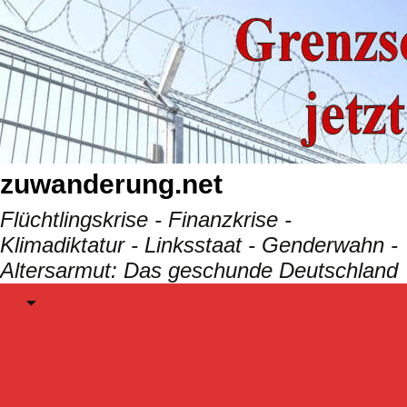
Skip
to
content
zuwanderung.net
Flüchtlingskrise - Finanzkrise -
Klimadiktatur - Linksstaat - Genderwahn -
Altersarmut: Das geschunde Deutschland
Menu
BEITRäGE
FLUCHTGRÜNDE/FOLGEN
SUCHEN