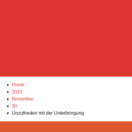
SPENDENAUFRUF
HOME
IMPRESSUM
DATENSCHUTZERKLäRUNG
Non Gamstop Casinos
Beste Online Casino
Online Casinos
Neue Casino-seiten 2025
Casino Ohne Deutsche Lizenz
TWEETS
VIDEOS
Home
2015
November
30
Unzufrieden mit der Unterbringung