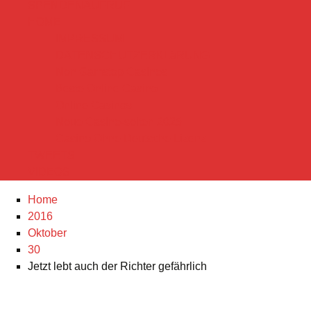
SPENDENAUFRUF
HOME
IMPRESSUM
DATENSCHUTZERKLäRUNG
Non Gamstop Casinos
Beste Online Casino
Online Casinos
Neue Casino-seiten 2025
Casino Ohne Deutsche Lizenz
TWEETS
VIDEOS
Home
2016
Oktober
30
Jetzt lebt auch der Richter gefährlich