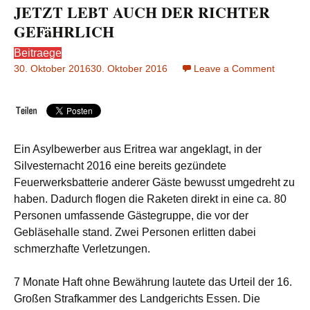
JETZT LEBT AUCH DER RICHTER
GEFäHRLICH
Beitraege
30. Oktober 2016
30. Oktober 2016
Leave a Comment
on
JETZT
LEBT
AUCH
DER
RICHT
Ein Asylbewerber aus Eritrea war angeklagt, in der
GEFäH
Silvesternacht 2016 eine bereits gezündete
Feuerwerksbatterie anderer Gäste bewusst umgedreht zu
haben. Dadurch flogen die Raketen direkt in eine ca. 80
Personen umfassende Gästegruppe, die vor der
Gebläsehalle stand. Zwei Personen erlitten dabei
schmerzhafte Verletzungen.
7 Monate Haft ohne Bewährung lautete das Urteil der 16.
Großen Strafkammer des Landgerichts Essen. Die