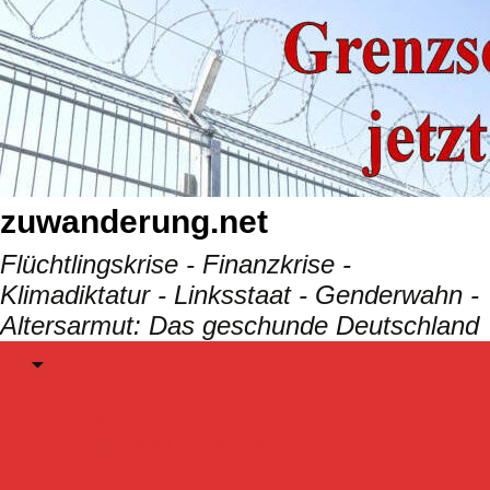
Skip
to
content
zuwanderung.net
Flüchtlingskrise - Finanzkrise -
Klimadiktatur - Linksstaat - Genderwahn -
Altersarmut: Das geschunde Deutschland
Menu
BEITRäGE
FLUCHTGRÜNDE/FOLGEN
SUCHEN