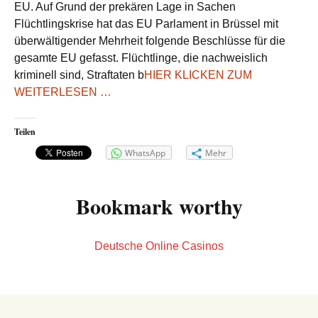
EU. Auf Grund der prekären Lage in Sachen
EINEM
Flüchtlingskrise hat das EU Parlament in Brüssel mit
EINHEITLICHES
überwältigender Mehrheit folgende Beschlüsse für die
EU
-
gesamte EU gefasst. Flüchtlinge, die nachweislich
ASYLRECHT
kriminell sind, Straftaten b
HIER KLICKEN ZUM
-
WEITERLESEN …
LESERBRIEF
VON
Teilen
SEPP
SCHANDL
WhatsApp
Mehr
Bookmark worthy
Deutsche Online Casinos