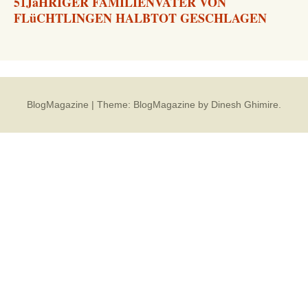
51JäHRIGER FAMILIENVATER VON
FLüCHTLINGEN HALBTOT GESCHLAGEN
BlogMagazine
|
Theme: BlogMagazine by
Dinesh Ghimire
.