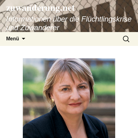
zuwanderung.net
Informationen über die Flüchtlingskrise
und Zuwanderer
Springe
Suche
Menü
zum
nach:
Inhalt