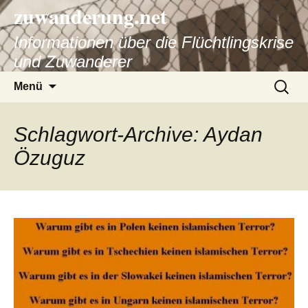
zuwanderung.net
Informationen über die Flüchtlingskrise
und Zuwanderer
Springe
Suche
Menü
zum
nach:
Inhalt
Schlagwort-Archive: Aydan
Özuguz