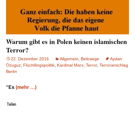
Warum gibt es in Polen keinen islamischen
Terror?
22. Dezember 2016
Allgemein
,
Beitraege
Aydan
Özuguz
,
Flüchtlingspolitik
,
Kardinal Marx
,
Terror
,
Terroranschlag
Berlin
“Es
(mehr …)