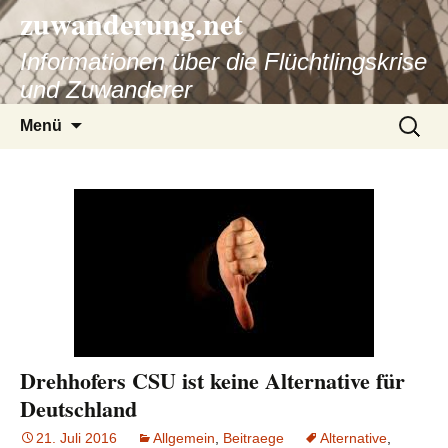
zuwanderung.net
Informationen über die Flüchtlingskrise
und Zuwanderer
Springe
Suche
Menü
zum
nach:
Inhalt
Drehhofers CSU ist keine Alternative für
Deutschland
21. Juli 2016
Allgemein
,
Beitraege
Alternative
,