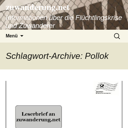
zuwanderung.net
Informationen über die Flüchtlingskrise
und Zuwanderer
Springe
Suche
Menü
zum
nach:
Inhalt
Schlagwort-Archive: Pollok