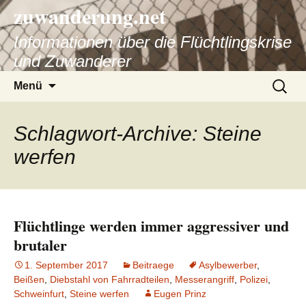
zuwanderung.net
Informationen über die Flüchtlingskrise
und Zuwanderer
Springe
Suche
Menü
zum
nach:
Inhalt
Schlagwort-Archive: Steine
werfen
Flüchtlinge werden immer aggressiver und
brutaler
1. September 2017
Beitraege
Asylbewerber
,
Beißen
,
Diebstahl von Fahrradteilen
,
Messerangriff
,
Polizei
,
Schweinfurt
,
Steine werfen
Eugen Prinz