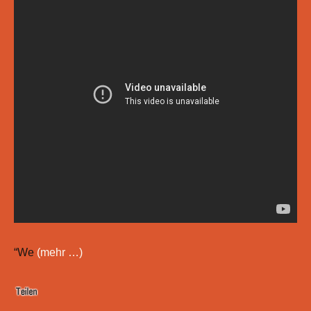
“We
(mehr …)