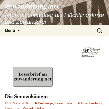
zuwanderung.net
Informationen über die Flüchtlingskrise
und Zuwanderer
Springe
Suche
Menü
zum
nach:
Inhalt
Die Sonnenkönigin
9. März 2016
Beitraege
,
Leserbriefe
Griechenland
,
Leserbrief
,
Merkel
,
Türkei