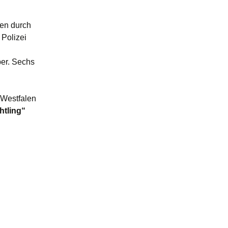
uen durch
 Polizei
ber. Sechs
-Westfalen
htling“