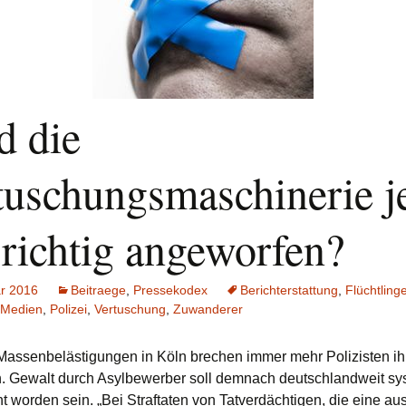
d die
tuschungsmaschinerie je
 richtig angeworfen?
ar 2016
Beitraege
,
Pressekodex
Berichterstattung
,
Flüchtling
Medien
,
Polizei
,
Vertuschung
,
Zuwanderer
assenbelästigungen in Köln brechen immer mehr Polizisten ih
 Gewalt durch Asylbewerber soll demnach deutschlandweit sy
ht worden sein. „Bei Straftaten von Tatverdächtigen, die eine au