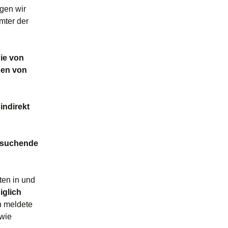
egen wir
mter der
die von
gen von
indirekt
tzsuchende
ten in und
iglich
n meldete
owie