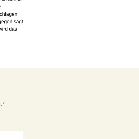
e
schlagen
agegen sagt
wird das
it
*