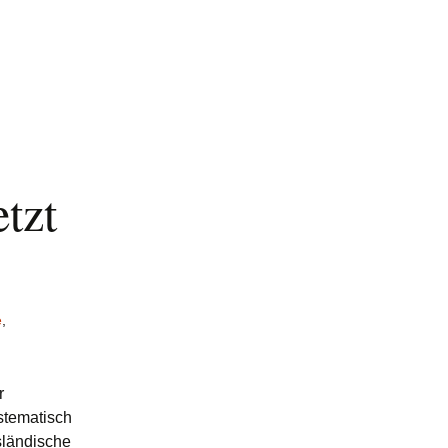
Online Casinos
Neue Casino-seiten
2025
Casino Ohne Deutsche
Lizenz
tzt
e
,
r
stematisch
sländische