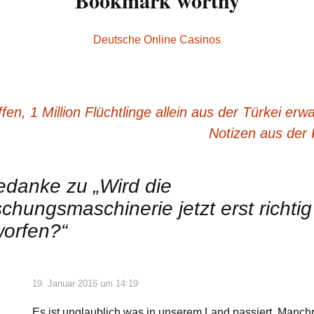
Bookmark worthy
Deutsche Online Casinos
en, 1 Million Flüchtlinge allein aus der Türkei erwa
Notizen aus der
edanke zu „
Wird die
chungsmaschinerie jetzt erst richtig
orfen?
“
19. Januar 2016 um 14:19
Es ist unglaublich was in unserem Land passiert. Manc