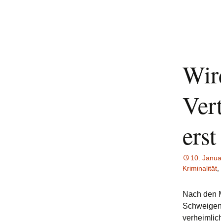
Wir
Ver
erst
10. Janu
Kriminalität
,
Nach
den M
Schweigen.
verheimlic