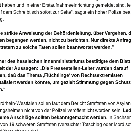
ät haben und in einer Erstaufnahmeeinrichtung gemeldet sind, l
f dem Schreibtisch sofort zur Seite“, sagte ein hoher Polizeibea
g.
ie strikte Anweisung der Behördenleitung, über Vergehen, 
gen begangen werden, nicht zu berichten. Nur direkte Anfra
retern zu solche Taten sollen beantwortet werden.“
er des hessischen Innenministeriums bestätigte dem Blatt 
eit der Aussagen: „Die Pressestellen-Leiter wurden darauf
en, daß das Thema ‚Flüchtlinge‘ von Rechtsextremisten
talisiert werden könnte, um gezielt Stimmung gegen Schu
n.“
rdrhein-Westfalen sollen laut dem Bericht Straftaten von Asylan
ingsheimen nicht von der Polizei veröffentlicht worden sein.
Led
reme Anschläge sollten bekanntgemacht werden
. In Sachse
i von 19 schweren Straftaten (versuchter Totschlag oder Mord s