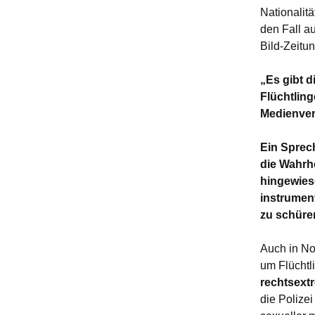
Nationalit
den Fall au
Bild-Zeitun
„Es gibt d
Flüchtlin
Medienvert
Ein Sprech
die Wahrh
hingewies
instrumen
zu schüre
Auch in No
um Flüchtl
rechtsext
die Polize