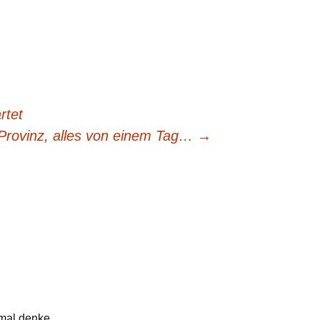
rtet
 Provinz, alles von einem Tag…
→
hmal denke