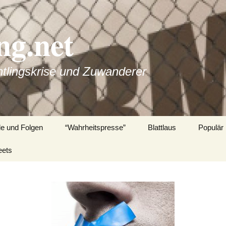
g.net
htlingskrise und Zuwanderer
de und Folgen
“Wahrheitspresse”
Blattlaus
Populär
eets