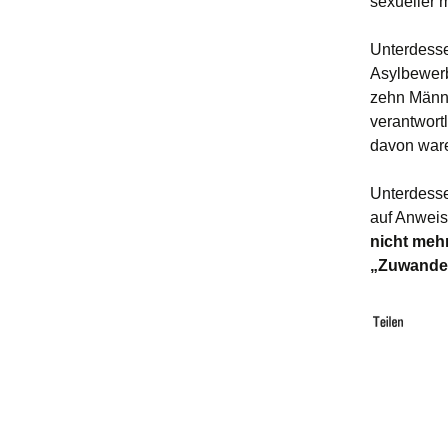
sexueller m
Unterdesse
Asylbewerbe
zehn Männe
verantwort
davon ware
Unterdesse
auf Anweis
nicht mehr
„Zuwander