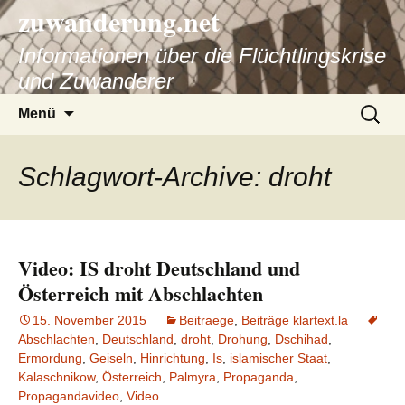
zuwanderung.net
Informationen über die Flüchtlingskrise
und Zuwanderer
Springe
Suche
Menü
zum
nach:
Inhalt
Schlagwort-Archive: droht
Video: IS droht Deutschland und
Österreich mit Abschlachten
15. November 2015
Beitraege
,
Beiträge klartext.la
Abschlachten
,
Deutschland
,
droht
,
Drohung
,
Dschihad
,
Ermordung
,
Geiseln
,
Hinrichtung
,
Is
,
islamischer Staat
,
Kalaschnikow
,
Österreich
,
Palmyra
,
Propaganda
,
Propagandavideo
,
Video