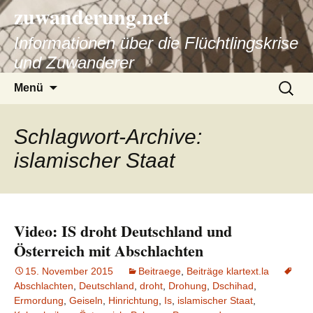
zuwanderung.net
Informationen über die Flüchtlingskrise
und Zuwanderer
Springe
Suche
Menü
zum
nach:
Inhalt
Schlagwort-Archive:
islamischer Staat
Video: IS droht Deutschland und
Österreich mit Abschlachten
15. November 2015
Beitraege
,
Beiträge klartext.la
Abschlachten
,
Deutschland
,
droht
,
Drohung
,
Dschihad
,
Ermordung
,
Geiseln
,
Hinrichtung
,
Is
,
islamischer Staat
,