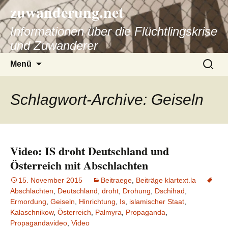
zuwanderung.net
Informationen über die Flüchtlingskrise
und Zuwanderer
Springe
Suche
Menü
zum
nach:
Inhalt
Schlagwort-Archive: Geiseln
Video: IS droht Deutschland und
Österreich mit Abschlachten
15. November 2015
Beitraege
,
Beiträge klartext.la
Abschlachten
,
Deutschland
,
droht
,
Drohung
,
Dschihad
,
Ermordung
,
Geiseln
,
Hinrichtung
,
Is
,
islamischer Staat
,
Kalaschnikow
,
Österreich
,
Palmyra
,
Propaganda
,
Propagandavideo
,
Video