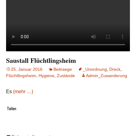
Saustall Flüchtlingsheim
25. Januar 2016
Beitraege
_Unordnung
,
Dreck
,
Flüchtlingsheim
,
Hygiene
,
Zustände
Admin_Zuwanderung
Es
(mehr …)