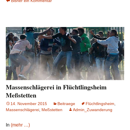
Bisher ein Kommentar
Massenschlägerei in Flüchtlingsheim
Meßstetten
14. November 2015
Beitraege
Flüchtlingsheim
,
Massenschlägerei
,
Meßstetten
Admin_Zuwanderung
In
(mehr …)