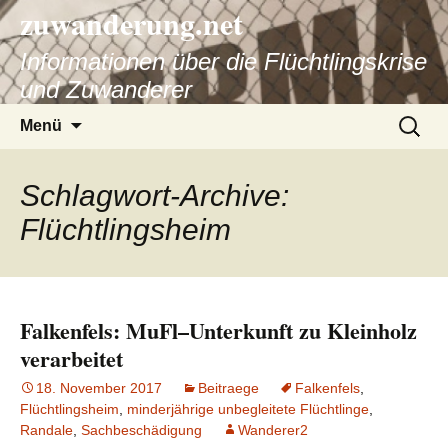
zuwanderung.net
Informationen über die Flüchtlingskrise
und Zuwanderer
Springe
Suche
Menü
zum
nach:
Inhalt
Schlagwort-Archive:
Flüchtlingsheim
Falkenfels: MuFl–Unterkunft zu Kleinholz
verarbeitet
18. November 2017
Beitraege
Falkenfels
,
Flüchtlingsheim
,
minderjährige unbegleitete Flüchtlinge
,
Randale
,
Sachbeschädigung
Wanderer2