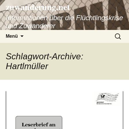
zuwanderung.net
Informationen über die Flüchtlingskrise
und Zuwanderer
Springe
Suche
Menü
zum
nach:
Inhalt
Schlagwort-Archive:
Hartlmüller