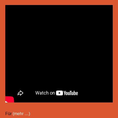
Für
(mehr …)