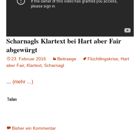
Scharnagls Klartext bei Hart aber Fair
abgewürgt
23. Februar 2016
Beitraege
Flüchtlingskrise
,
Hart
aber Fair
,
Klartext
,
Scharnagl
…
(mehr …)
Bisher ein Kommentar