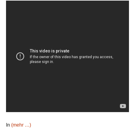
In
(mehr …)