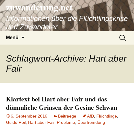
zuwanderung.net
Informationen über die Flüchtlingskrise
und Zuwanderer
Springe
Suche
Menü
zum
nach:
Inhalt
Schlagwort-Archive: Hart aber
Fair
Klartext bei Hart aber Fair und das
dümmliche Grinsen der Gesine Schwan
6. September 2016
Beitraege
AfD
,
Flüchtlinge
,
Guido Reil
,
Hart aber Fair
,
Probleme
,
Überfremdung